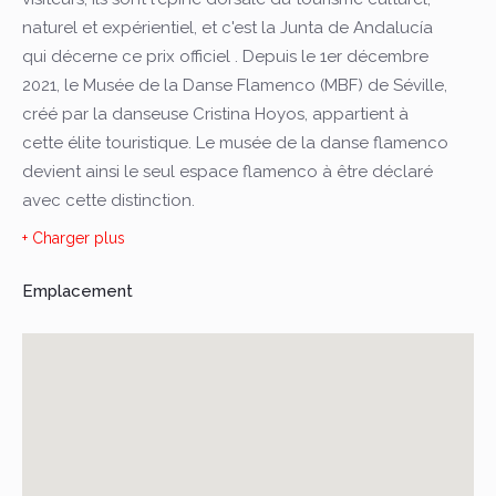
naturel et expérientiel, et c'est la Junta de Andalucía
qui décerne ce prix officiel . Depuis le 1er décembre
2021, le Musée de la Danse Flamenco (MBF) de Séville,
créé par la danseuse Cristina Hoyos, appartient à
cette élite touristique. Le musée de la danse flamenco
devient ainsi le seul espace flamenco à être déclaré
avec cette distinction.
+ Charger plus
Les raisons de cette nomination ont été son excellent
travail dans les présentations de spectacles de
Emplacement
flamenco de premier niveau, le traitement du
flamenco comme un atout culturel et patrimonial de
l'Andalousie et, surtout, sa projection internationale.
Ses espaces d'exposition, son travail de diffusion
sociale et artistique, avec des artistes plasticiens
internationaux qui proposent des expériences
esthétiques surprenantes dans sa galerie d'art, font