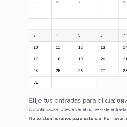
L
M
X
J
V
3
4
5
6
7
10
11
12
13
1
17
18
19
20
2
24
25
26
27
2
31
Elije tus entradas para el día:
09
A continuación puede ver el número de entradas 
No existen horarios para este dia. Por favor,