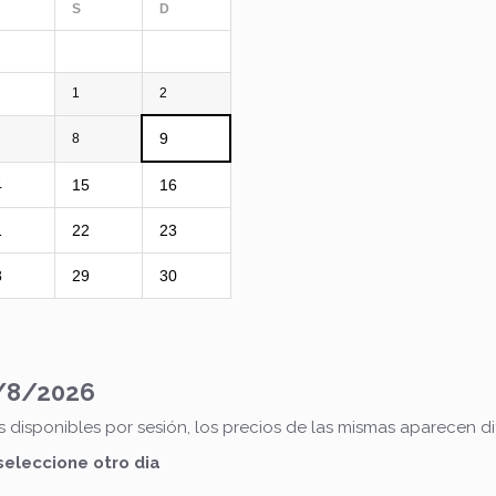
S
D
1
2
9
8
4
15
16
1
22
23
8
29
30
/8/2026
disponibles por sesión, los precios de las mismas aparecen dif
 seleccione otro dia