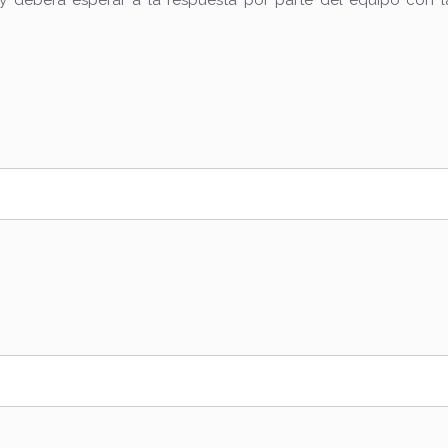
, y deberá esperar a la respuesta por parte del equipo con l