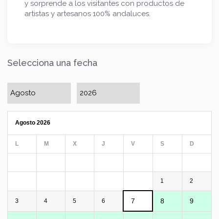
y sorprende a los visitantes con productos de
artistas y artesanos 100% andaluces.
Selecciona una fecha
Agosto 2026
L
M
X
J
V
S
D
1
2
7
8
9
3
4
5
6